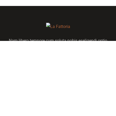
Nam libero tempore cum soluta nobis eseligendi optio
cumque nihile impedit quo minus maxime placeat facere
Quick Link
About Us
Activités