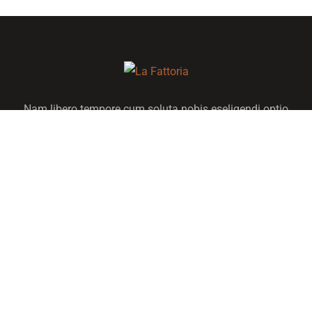
Nam libero tempore cum soluta nobis eseligendi optio
cumque nihile impedit quo minus maxime placeat facere
Quick Link
About Us
Activités