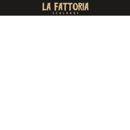
P2009, Aguergour, Maroc
+212 5 25 67 24 26
+212 6 62 65 83 26
Liens Rapids
Accueil
A propos
Activités