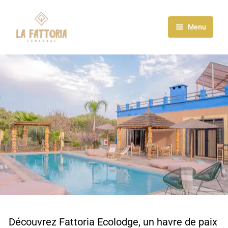
Menu
Accueil
A propos
Activités
Menu
Galerie
Blog
Contact
Découvrez Fattoria Ecolodge, un havre de paix 